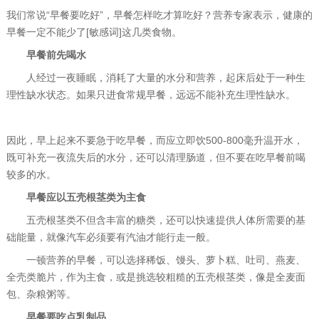
我们常说“早餐要吃好”，早餐怎样吃才算吃好？营养专家表示，健康的
早餐一定不能少了[敏感词]这几类食物。
早餐前先喝水
人经过一夜睡眠，消耗了大量的水分和营养，起床后处于一种生
理性缺水状态。如果只进食常规早餐，远远不能补充生理性缺水。
因此，早上起来不要急于吃早餐，而应立即饮500-800毫升温开水，
既可补充一夜流失后的水分，还可以清理肠道，但不要在吃早餐前喝
较多的水。
早餐应以五壳根茎类为主食
五壳根茎类不但含丰富的糖类，还可以快速提供人体所需要的基
础能量，就像汽车必须要有汽油才能行走一般。
一顿营养的早餐，可以选择稀饭、馒头、萝卜糕、吐司、燕麦、
全壳类脆片，作为主食，或是挑选较粗糙的五壳根茎类，像是全麦面
包、杂粮粥等。
早餐要吃点乳制品