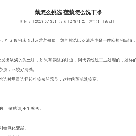
藕怎么挑选 莲藕怎么洗干净
时间：【2018-07-31】 阅读【2787】次 【
打印
】【
返回
】
，可见藕的味道以及营养价值，藕的挑选以及清洗也是一件麻烦的事情，
散发出淡淡的泥土味，如果有微酸的味道，则代表经过工业处理的，这样
杂质，比较好清洗。
选时尽量选择较粗较短的藕节，这样的藕成熟较高。
，[敏感词]不要购买。
则会氧化变黑。