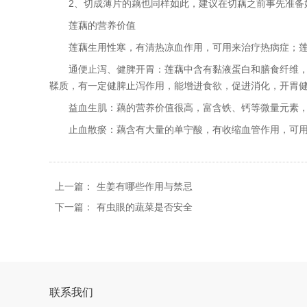
2、切成薄片的藕也同样如此，建议在切藕之前事先准备
莲藕的营养价值
莲藕生用性寒，有清热凉血作用，可用来治疗热病症；莲
通便止泻、健脾开胃：莲藕中含有黏液蛋白和膳食纤维，能
鞣质，有一定健脾止泻作用，能增进食欲，促进消化，开胃
益血生肌：藕的营养价值很高，富含铁、钙等微量元素，植
止血散瘀：藕含有大量的单宁酸，有收缩血管作用，可用来
上一篇：
生姜有哪些作用与禁忌
下一篇：
有虫眼的蔬菜是否安全
联系我们