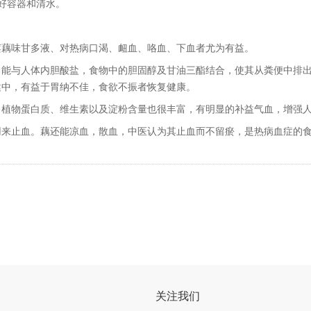
好容器和清水。
藕味甘多液、对热病口渴、衄血、咯血、下血者尤为有益。
与人体内胆酸盐，食物中的胆固醇及甘油三酯结合，使其从粪便中排出
健中，有益于胃纳不佳，食欲不振者恢复健康。
物蛋白质、维生素以及淀粉含量也很丰富，有明显的补益气血，增强人体
止血。藕还能凉血，散血，中医认为其止血而不留瘀，是热病血症的
关注我们