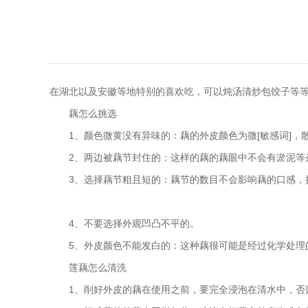
在湖北以及安徽等地特别的喜欢吃，可以炖汤清炒包饺子等等
藕怎么挑选
1、颜色微黄没有异味的：藕的外皮颜色为微[敏感词]，
2、两边被藕节封住的：这样的藕的藕眼中不会有淤泥等
3、选择藕节粗且短的：藕节的数目不会影响藕的口感，挑
4、不要选择外观凹凸不平的。
5、外皮颜色不能发白的：这种藕很可能是经过化学处理的
莲藕怎么清洗
1、削好外皮的藕在使用之前，要完全浸泡在清水中，否